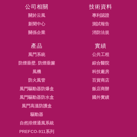
公司相關
技術資料
關於云風
專利認證
新聞中心
測試報告
關係企業
消防法規
產品
實績
風門系統
公共工程
防煙垂壁. 防煙垂簾
綜合醫院
風機
科技廠房
防火風管
百貨商店
風門驅動器防爆盒
飯店商辦
風門驅動器防水盒
國外實績
風門高溫防護盒
驅動器
自然排煙通風系統
PREFCO-911系列