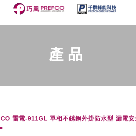
產品
FCO 雷電-911GL 單相不銹鋼外掛防水型 漏電