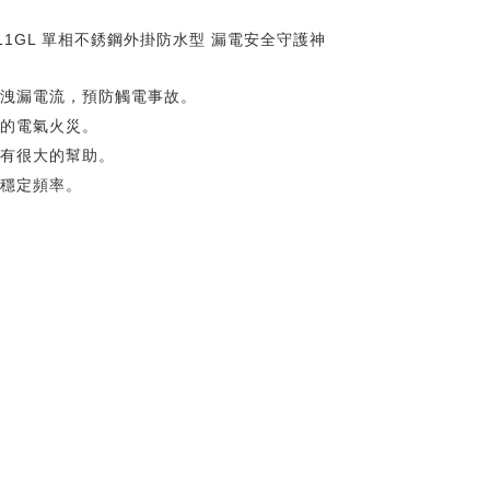
-911GL 單相不銹鋼外掛防水型 漏電安全守護神
少洩漏電流，預防觸電事故。
起的電氣火災。
災有很大的幫助。
與穩定頻率。