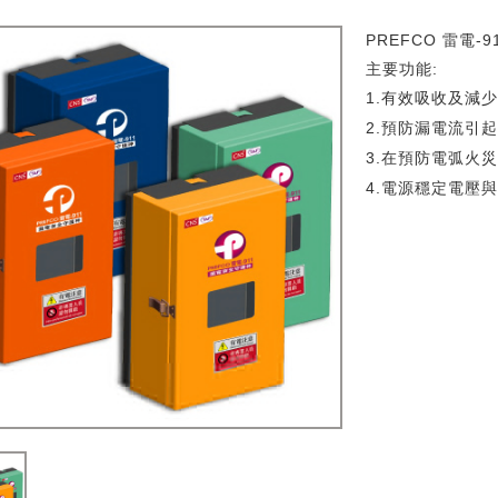
PREFCO 雷電
主要功能:
1.
有效吸收及減
2.
預防漏電流引
3.
在預防電弧火
4.
電源穩定電壓