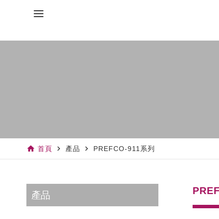
home
navigate_next
navigate_next
首頁
產品
PREFCO-911系列
PRE
產品