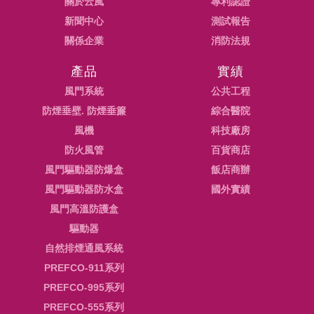
關於云風
專利認證
新聞中心
測試報告
關係企業
消防法規
產品
實績
風門系統
公共工程
防煙垂壁. 防煙垂簾
綜合醫院
風機
科技廠房
防火風管
百貨商店
風門驅動器防爆盒
飯店商辦
風門驅動器防水盒
國外實績
風門高溫防護盒
驅動器
自然排煙通風系統
PREFCO-911系列
PREFCO-995系列
PREFCO-555系列