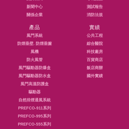
新聞中心
測試報告
關係企業
消防法規
產品
實績
風門系統
公共工程
防煙垂壁. 防煙垂簾
綜合醫院
風機
科技廠房
防火風管
百貨商店
風門驅動器防爆盒
飯店商辦
風門驅動器防水盒
國外實績
風門高溫防護盒
驅動器
自然排煙通風系統
PREFCO-911系列
PREFCO-995系列
PREFCO-555系列