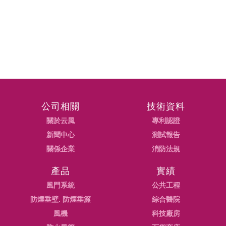
公司相關
技術資料
關於云風
專利認證
新聞中心
測試報告
關係企業
消防法規
產品
實績
風門系統
公共工程
防煙垂壁. 防煙垂簾
綜合醫院
風機
科技廠房