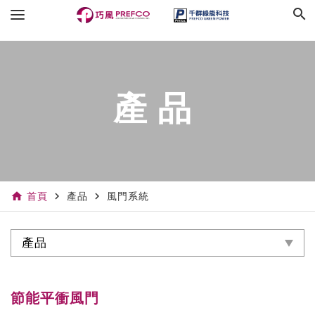
search
產品
home
navigate_next
navigate_next
首頁
產品
風門系統
產品
節能平衝風門