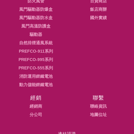
防火風管
百貨商店
風門驅動器防爆盒
飯店商辦
風門驅動器防水盒
國外實績
風門高溫防護盒
驅動器
自然排煙通風系統
PREFCO-911系列
PREFCO-995系列
PREFCO-555系列
消防運用鋰鐵電池
動力儲能鋰鐵電池
經銷
聯繫
經銷商
聯絡資訊
分公司
地圖位址
連結認證