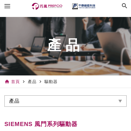
search
產品
home
navigate_next
navigate_next
首頁
產品
驅動器
產品
SIEMENS 風門系列驅動器