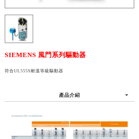
SIEMENS 風門系列驅動器
符合UL555S耐溫等級驅動器
產品介紹