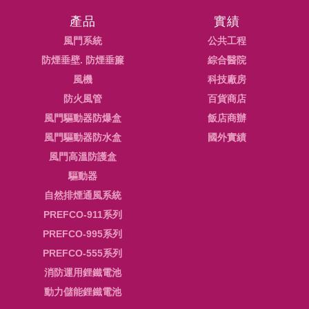
產品
實績
風門系統
公共工程
防煙垂壁. 防煙垂簾
綜合醫院
風機
科技廠房
防火風管
百貨商店
風門驅動器防爆盒
飯店商辦
風門驅動器防水盒
國外實績
風門高溫防護盒
驅動器
自然排煙通風系統
PREFCO-911系列
PREFCO-995系列
PREFCO-555系列
消防運用鋰鐵電池
動力儲能鋰鐵電池