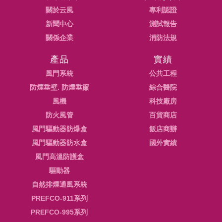
關於云風
專利認證
新聞中心
測試報告
關係企業
消防法規
產品
實績
風門系統
公共工程
防煙垂壁. 防煙垂簾
綜合醫院
風機
科技廠房
防火風管
百貨商店
風門驅動器防爆盒
飯店商辦
風門驅動器防水盒
國外實績
風門高溫防護盒
驅動器
自然排煙通風系統
PREFCO-911系列
PREFCO-995系列