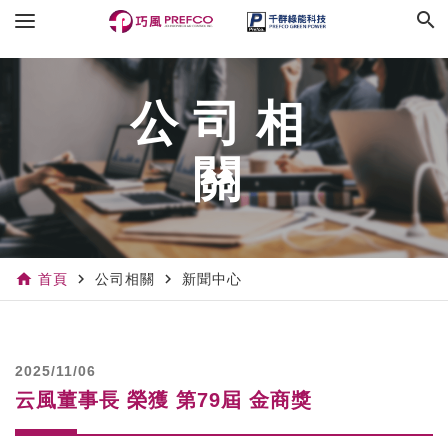
search
公司相
關
home
navigate_next
navigate_next
首頁
公司相關
新聞中心
2025/11/06
云風董事長 榮獲 第79屆 金商獎