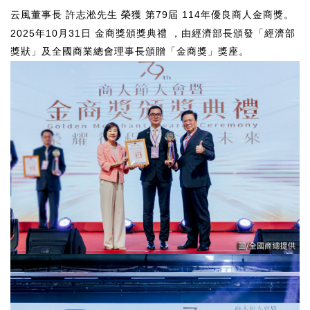
79
114
云風董事長 許志淞先生
榮獲
第
屆
年優良商人金商獎。
2025
10
31
年
月
日
金商獎頒獎典禮 ，由經濟部長頒發「經濟部
獎狀」及全國商業總會理事長頒贈「金商獎」獎座。