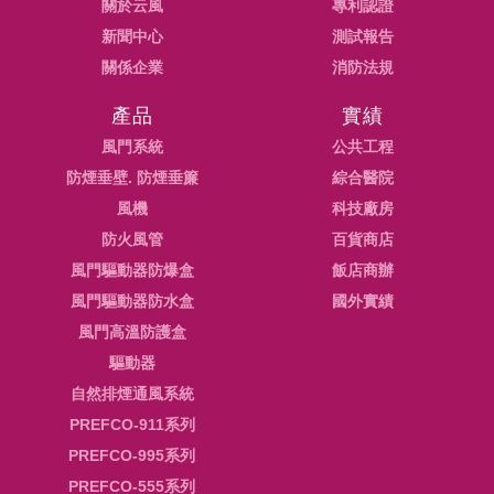
關於云風
專利認證
新聞中心
測試報告
關係企業
消防法規
產品
實績
風門系統
公共工程
防煙垂壁. 防煙垂簾
綜合醫院
風機
科技廠房
防火風管
百貨商店
風門驅動器防爆盒
飯店商辦
風門驅動器防水盒
國外實績
風門高溫防護盒
驅動器
自然排煙通風系統
PREFCO-911系列
PREFCO-995系列
PREFCO-555系列