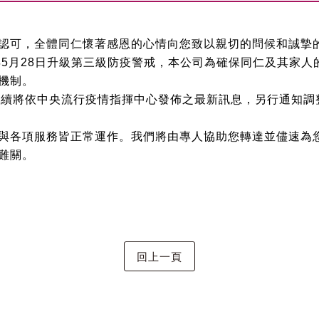
認可，全體同仁懷著感恩的心情向您致以親切的問候和誠摯
年
5
月
28
日升級第三級防疫警戒，本公司為確保同仁及其家人
機制。
後續將依中央流行疫情指揮中心發佈之最新訊息，另行通知調
與各項服務皆正常運作。
我們將由專人協助您轉達並儘速為
難關。