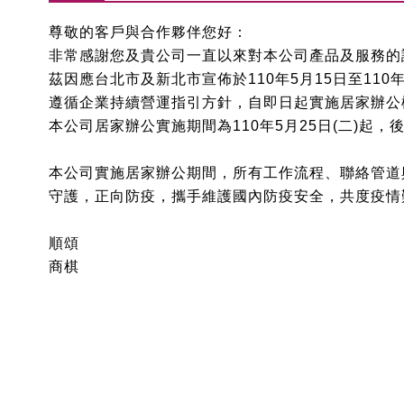
尊敬的客戶與合作夥伴您好：
非常感謝您及貴公司一直以來對本公司產品及服務的
茲因應台北市及新北市宣佈於
110
年
5
月
15
日至
110
遵循企業持續營運指引方針，自即日起實施居家辦公
本公司居家辦公實施期間為
110
年
5
月
25
日
(
二
)起
，
本公司實施居家辦公期間，所有工作流程、聯絡管道
守護，正向防疫，攜手維護國內防疫安全，共度疫情
順頌
商棋