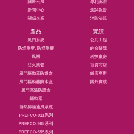
關於云風
專利認證
新聞中心
測試報告
關係企業
消防法規
產品
實績
風門系統
公共工程
防煙垂壁. 防煙垂簾
綜合醫院
風機
科技廠房
防火風管
百貨商店
風門驅動器防爆盒
飯店商辦
風門驅動器防水盒
國外實績
風門高溫防護盒
驅動器
自然排煙通風系統
PREFCO-911系列
PREFCO-995系列
PREFCO-555系列