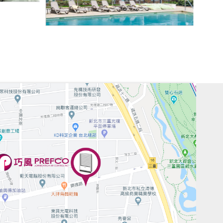
風PREFCO產品上市發表會
FCO-911雷電 漏電吸收防護裝置」、「PREFCO-555
及「消防搶救暨鋰電池儲能設備系統滅火解決方案」，針對
供的電動車充電、存放可能產生的火災風險，及因為交通事
環境安全，提供最堅強的後盾以及防護。
23年度品質獎
質獎 云風實業股份有限公司 榮獲【設備製造專責廠驗金質
備器具安全准予使用安全標示及識別號碼
門專用防爆等級馬達驅動器防爆盒，「經勞動部職業安全衛生
合准予使用安全標示及識別號碼。
英雄2座
座