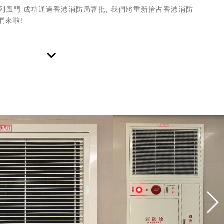
500 系列風門 成功通過香港消防局審批, 我們將重新搶占香港消防
們來啦!
keyboard_arrow_down
9屆 金商獎
 第79屆 114年優良商人金商獎
」經TAF ETC 實驗室測試，符合 IP66 防護等級
」於 2025 年送交 台灣商品檢測驗證中心，依據 IEC 60529 標
與防水測試， 已通過符合IP66
獎
獲 品牌金舶獎【國際授權潛力組】