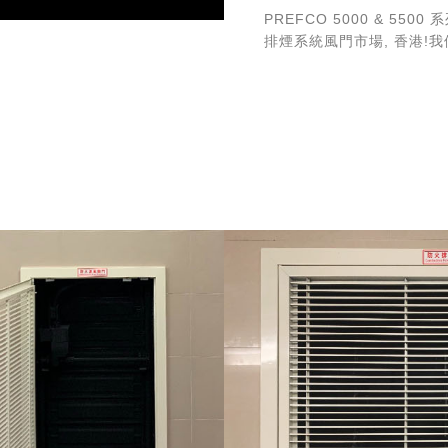
PREFCO 5000 & 5
排煙系統風門市場, 香港!我
云風董事長 榮獲 第7
云風董事長 許志淞先生 榮獲
「電動風門驅動器防水盒
本公司「電動風門驅動器防水盒
準與CNS14165進行防塵
榮獲 第七屆品牌金舶
云風實業股份有限公司 榮