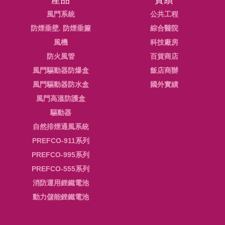
產品
實績
茲因應中央流行疫情指揮中
風門系統
公共工程
服務皆正常運作。 相關新冠肺炎
防煙垂壁. 防煙垂簾
綜合醫院
風機
科技廠房
防火風管
2021年-中央流行
百貨商店
風門驅動器防爆盒
飯店商辦
茲因應中央流行疫情指揮中
風門驅動器防水盒
國外實績
服務皆正常運作。 相關新冠肺炎
風門高溫防護盒
驅動器
2021年-中央流行疫
自然排煙通風系統
茲因應中央流行疫情指揮中
PREFCO-911系列
及其家人的健康不受疫情影
PREFCO-995系列
日起實施分流居家辦公機制
PREFCO-555系列
2021年-新北市宣佈
消防運用鋰鐵電池
茲因應台北市及新北市宣佈於
動力儲能鋰鐵電池
確保同仁及其家人的健康不
方針，自即日起實施居家辦