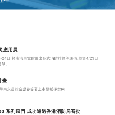
防災應用展
2~24日,於南港展覽館展出各式消防排煙等設備,並於4/23日
盛舉。
計畫
與華南永昌綜合證券簽署上市櫃輔導契約
& 5500 系列風門 成功通過香港消防局審批