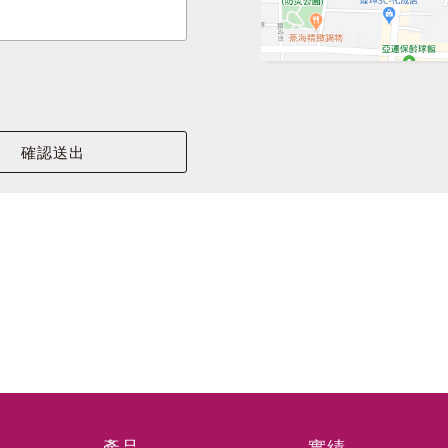
2022年6月云風集
亞洲最大UL認證風門製造
云風實業股份有限公司，
云風實業股份有限公司，管理體
閘門、防火/排煙閘門及防
2021年-中央流行
茲因應中央流行疫情指揮中心
服務皆正常運作。 相關新冠肺炎
2021年-中央流行