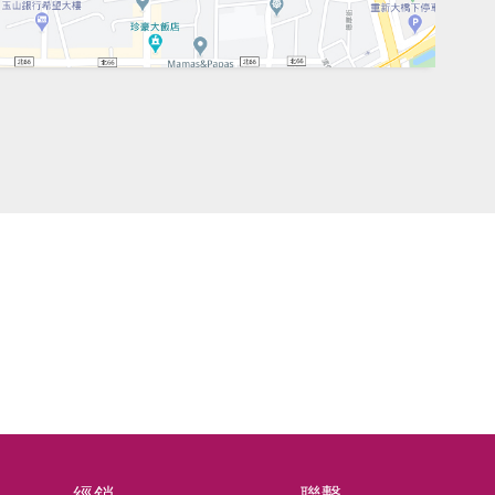
團新成立二廠千群綠能科技股份有限公司
廠
管理體系符合ISO 9001：2015
系符合ISO 9001：2015 驗證範圍：組裝及供給排煙
煙垂壁、空調及通風設備、防火產品、消防安全設備。
疫情指揮中心宣佈111年3月1日起至111年3月3日起
宣佈111年3月1日起至111年3月31日起全國適度放寬防疫措
疫情的訊息，查詢衛生福利部疾病管制署的官網 https://www.cdc.g
疫情指揮中心宣佈110年9月21日起至10月4日起全國