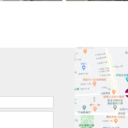
2024年4月19日巧
巧風此次獨步全球推出「PRE
鋰電池火災水霧滅火器」，
用電安全強化防護，同時提
故所造成的搶救，進一步為
榮獲 台積電新建廠20
台積電新建廠2023年度品
獎】
2023年符合機械設
PREFCO 電動/排煙閘
署」機械設備器具安全，符
榮獲 台積電18廠建廠
榮獲 台積電18廠建廠英雄2