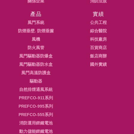
關係企業
消防法規
產品
實績
風門系統
公共工程
防煙垂壁. 防煙垂簾
綜合醫院
風機
科技廠房
防火風管
百貨商店
風門驅動器防爆盒
飯店商辦
風門驅動器防水盒
國外實績
風門高溫防護盒
驅動器
自然排煙通風系統
PREFCO-911系列
PREFCO-995系列
PREFCO-555系列
消防運用鋰鐵電池
動力儲能鋰鐵電池