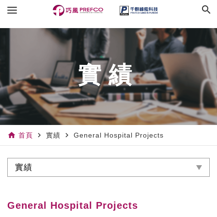
search
實績
home
navigate_next
navigate_next
首頁
實績
General Hospital Projects
實績
General Hospital Projects