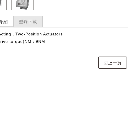
介紹
型錄下載
Acting，Two-Position Actuators
rive torque)NM：9NM