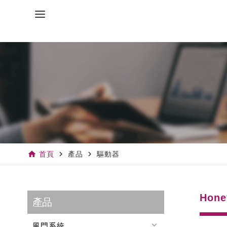
home
navigate_next
navigate_next
首頁
產品
驅動器
Hon
產品
keyboard_arrow_down
風門系統