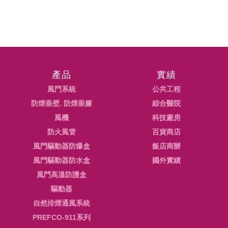
產品
實績
風門系統
公共工程
防煙垂壁. 防煙垂簾
綜合醫院
風機
科技廠房
防火風管
百貨商店
風門驅動器防爆盒
飯店商辦
風門驅動器防水盒
國外實績
風門高溫防護盒
驅動器
自然排煙通風系統
PREFCO-911系列