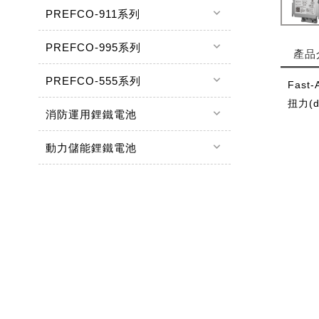
keyboard_arrow_down
PREFCO-911系列
keyboard_arrow_down
PREFCO-995系列
產品
keyboard_arrow_down
PREFCO-555系列
Fast-
扭力(d
keyboard_arrow_down
消防運用鋰鐵電池
keyboard_arrow_down
動力儲能鋰鐵電池