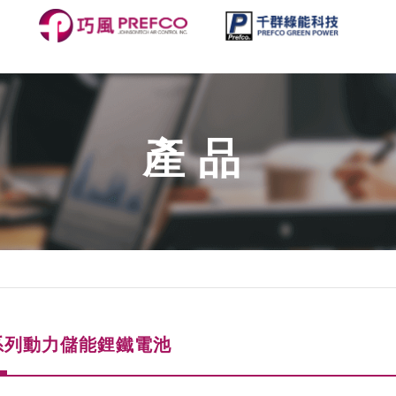
產品
V系列動力儲能鋰鐵電池