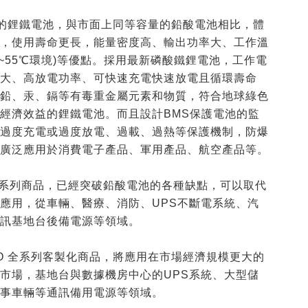
系列的鋰鐵電池，與市面上同等容量的鉛酸電池相比，體
輕，使用壽命更長，能量密度高、輸出功率大、工作溫
0℃~55℃環境)等優點。採用最新磷酸鐵鋰電池，工作電
量大、高放電功率、可快速充電快速放電且循環壽命
何鉛、汞、鎘等有毒重金屬元素和物質，符合地球綠色
具經濟效益的鋰鐵電池。
而且設計BMS保護電池的監
止過度充電或過度放電、過載、過熱等保護機制，防爆
被廣泛應用於消費電子產品、軍用產品、航空產品等。
48V系列商品，已經突破鉛酸電池的各種缺點，可以取代
應用，從車輛、醫療、消防、UPS不斷電系統、汽
通訊基地台後備電源等領域。
CO 全系列客製化商品，將應用在市場經濟規模更大的
市場，基地台與數據機房中心的UPS系統、大型儲
軍事車輛等通訊備用電源等領域。