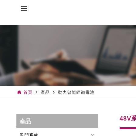
home
navigate_next
navigate_next
首頁
產品
動力儲能鋰鐵電池
48
產品
keyboard_arrow_down
風門系統