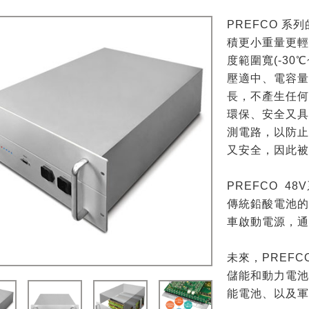
PREFCO 
積更小重量更
度範圍寬(-3
壓適中、電容
長，不產生任
環保、安全又
測電路，以防
又安全，因此
PREFCO 
傳統鉛酸電池的
車啟動電源，
未來，PREF
儲能和動力電池
能電池、以及