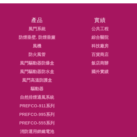
產品
實績
風門系統
公共工程
防煙垂壁. 防煙垂簾
綜合醫院
風機
科技廠房
防火風管
百貨商店
風門驅動器防爆盒
飯店商辦
風門驅動器防水盒
國外實績
風門高溫防護盒
驅動器
自然排煙通風系統
PREFCO-911系列
PREFCO-995系列
PREFCO-555系列
消防運用鋰鐵電池