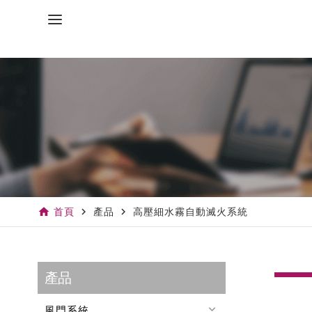
home
navigate_next
navigate_next
首頁
產品
高壓細水霧自動滅火系統
產品
keyboard_arrow_down
風門系統