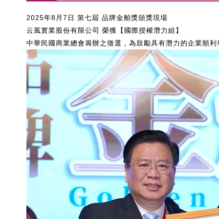
2025年8月7日 第七屆 品牌金舶獎頒獎現場
云風實業股份有限公司 榮獲【國際授權潛力組】
中華民國商業總會籌辦之徵選，為鼓勵具有潛力的企業順利