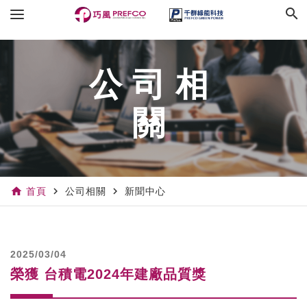
search
公司相
關
home
navigate_next
navigate_next
首頁
公司相關
新聞中心
2025/03/04
榮獲 台積電2024年建廠品質獎