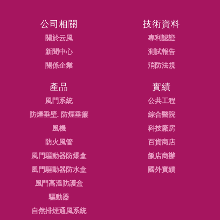
公司相關
技術資料
關於云風
專利認證
新聞中心
測試報告
關係企業
消防法規
產品
實績
風門系統
公共工程
防煙垂壁. 防煙垂簾
綜合醫院
風機
科技廠房
防火風管
百貨商店
風門驅動器防爆盒
飯店商辦
風門驅動器防水盒
國外實績
風門高溫防護盒
驅動器
自然排煙通風系統