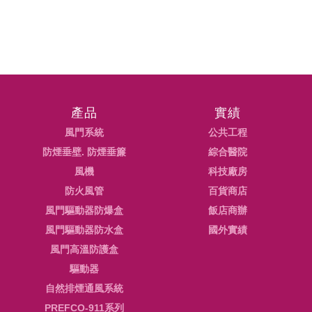
產品
實績
風門系統
公共工程
防煙垂壁. 防煙垂簾
綜合醫院
風機
科技廠房
防火風管
百貨商店
風門驅動器防爆盒
飯店商辦
風門驅動器防水盒
國外實績
風門高溫防護盒
驅動器
自然排煙通風系統
PREFCO-911系列