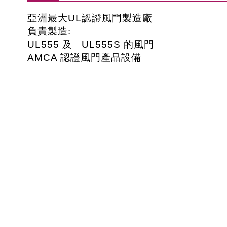
亞洲最大
UL
認證
風門製造廠
負責製造:
UL555
及
UL555S
的風門
AMCA 認證風門產品設備