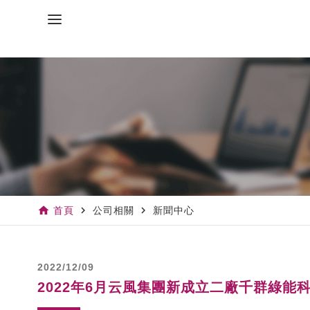
home
navigate_next
navigate_next
首頁
公司相關
新聞中心
2022/12/09
2022年6月云風集團新成立二廠千群綠能