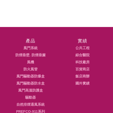
產品
實績
風門系統
公共工程
防煙垂壁. 防煙垂簾
綜合醫院
風機
科技廠房
防火風管
百貨商店
風門驅動器防爆盒
飯店商辦
風門驅動器防水盒
國外實績
風門高溫防護盒
驅動器
自然排煙通風系統
PREFCO-911系列