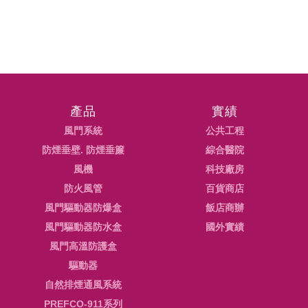
產品
實績
風門系統
公共工程
防煙垂壁. 防煙垂簾
綜合醫院
風機
科技廠房
防火風管
百貨商店
風門驅動器防爆盒
飯店商辦
風門驅動器防水盒
國外實績
風門高溫防護盒
驅動器
自然排煙通風系統
PREFCO-911系列