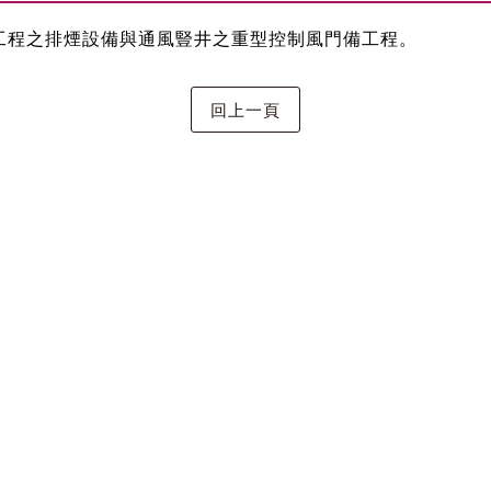
山隧道)工程之排煙設備與通風豎井之重型控制風門備工程。