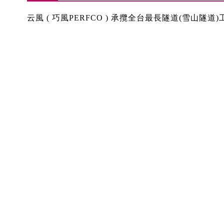
云風 ( 巧風PERFCO ) 承攬全台最長隧道(雪