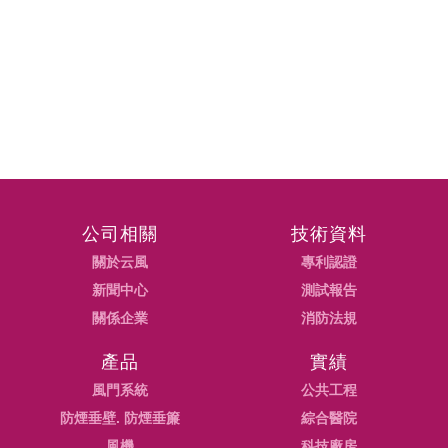
公司相關
技術資料
關於云風
專利認證
新聞中心
測試報告
關係企業
消防法規
產品
實績
風門系統
公共工程
防煙垂壁. 防煙垂簾
綜合醫院
風機
科技廠房