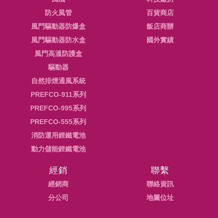
防火風管
百貨商店
風門驅動器防爆盒
飯店商辦
風門驅動器防水盒
國外實績
風門高溫防護盒
驅動器
自然排煙通風系統
PREFCO-911系列
PREFCO-995系列
PREFCO-555系列
消防運用鋰鐵電池
動力儲能鋰鐵電池
經銷
聯繫
經銷商
聯絡資訊
分公司
地圖位址